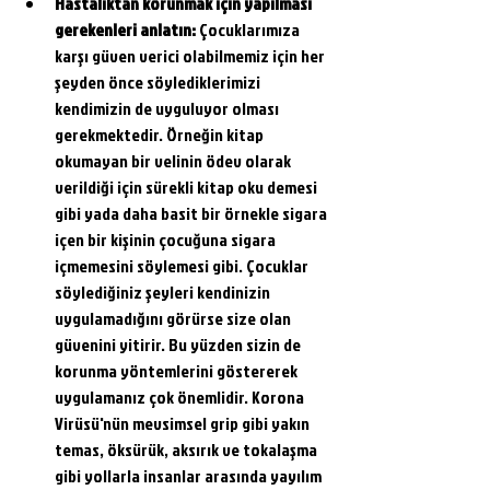
Hastalıktan korunmak için yapılması 
gerekenleri anlatın: 
Çocuklarımıza 
karşı güven verici olabilmemiz için her 
şeyden önce söylediklerimizi 
kendimizin de uyguluyor olması 
gerekmektedir. Örneğin kitap 
okumayan bir velinin ödev olarak 
verildiği için sürekli kitap oku demesi 
gibi yada daha basit bir örnekle sigara 
içen bir kişinin çocuğuna sigara 
içmemesini söylemesi gibi. Çocuklar 
söylediğiniz şeyleri kendinizin 
uygulamadığını görürse size olan 
güvenini yitirir. Bu yüzden sizin de 
korunma yöntemlerini gös
tererek 
uygulamanız çok önemlidir. Korona 
Virüsü'nün m
evsimsel grip gibi yakın 
temas, öksürük, aksırık ve tokalaşma 
gibi yollarla insanlar arasında yayılım 