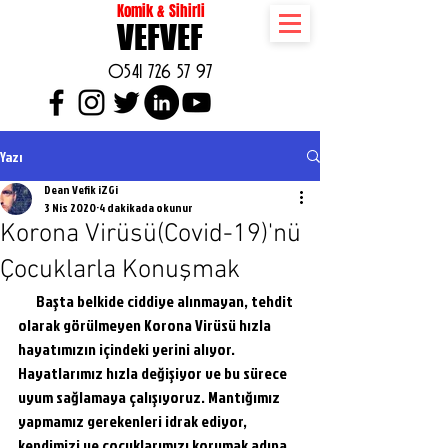
Komik & Sihirli
VEFVEF
0541 726 57 97
Yazı
Dean Vefik iZGi
3 Nis 2020
4 dakikada okunur
Korona Virüsü(Covid-19)'nü
Çocuklarla Konuşmak
      Başta belkide ciddiye alınmayan, tehdit 
olarak görülmeyen Korona Virüsü hızla 
hayatımızın içindeki yerini alıyor. 
Hayatlarımız hızla değişiyor ve bu sürece 
uyum sağlamaya çalışıyoruz. Mantığımız 
yapmamız gerekenleri idrak ediyor, 
kendimizi ve çocuklarımızı korumak adına 